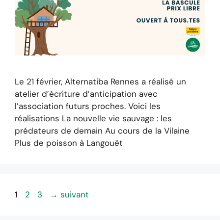
Le 21 février, Alternatiba Rennes a réalisé un
atelier d’écriture d’anticipation avec
l’association futurs proches. Voici les
réalisations La nouvelle vie sauvage : les
prédateurs de demain Au cours de la Vilaine
Plus de poisson à Langouët
Page
P
P
1
2
3
→
suivant
a
a
g
g