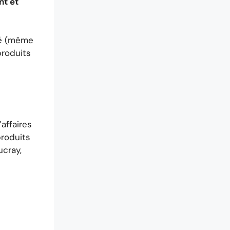
nt et
été (même
 produits
’affaires
produits
ucray,