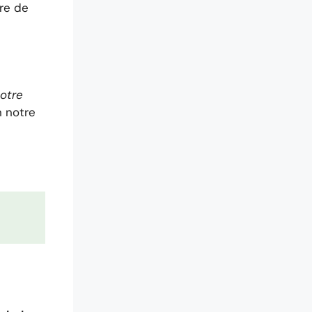
ire de
notre
n notre