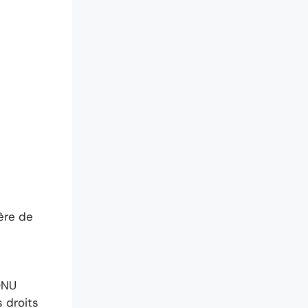
hère de
ONU
 droits