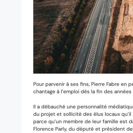
Et le rôle d’Avène l
Sans le groupe Pierre Fabre qui possède l
s’agit pas d’altruisme, mais surtout de sati
marchandises et en connectant davantage l
Pour parvenir à ses fins, Pierre Fabre e
chantage à l’emploi dès la fin des années
Il a débauché une personnalité médiatique
du projet et sollicité des élus locaux qu’il 
parce qu’un membre de leur famille est da
Florence Parly, du député et président d