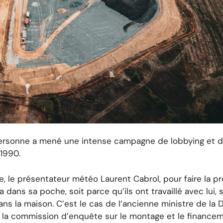
à-dedans ?
a marque Avène, il n’y aurait peut-être jamais eu d’A69
sfaire les intérêts du groupe en facilitant le transit de 
es employés de ses différents sites (Toulouse, Castres,
n personne a mené une intense campagne de lobbying et 
 1990.
, le présentateur météo Laurent Cabrol, pour faire la p
a dans sa poche, soit parce qu’ils ont travaillé avec lui, s
ns la maison. C’est le cas de l’ancienne ministre de la
e la commission d’enquête sur le montage et le finance