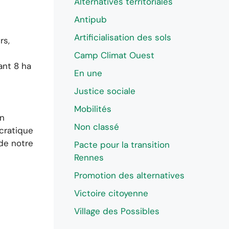
Alternatives territoriales
Antipub
Artificialisation des sols
rs,
Camp Climat Ouest
ant 8 ha
En une
Justice sociale
Mobilités
en
Non classé
cratique
 de notre
Pacte pour la transition
Rennes
Promotion des alternatives
e
Victoire citoyenne
Village des Possibles