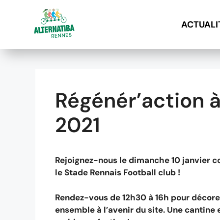
ACTUALI
A
l
l
e
Régénér’action à 
r
a
2021
u
c
o
Rejoignez-nous le dimanche 10 janvier con
n
le Stade Rennais Football club !
t
e
Rendez-vous de 12h30 à 16h pour décorer 
n
ensemble à l’avenir du site. Une cantine
u