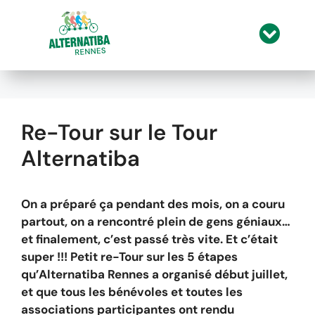
A
l
l
Re-Tour sur le Tour
e
r
Alternatiba
a
u
c
On a préparé ça pendant des mois, on a couru
o
partout, on a rencontré plein de gens géniaux…
n
et finalement, c’est passé très vite. Et c’était
t
super !!!
Petit re-Tour sur les 5 étapes
e
qu’Alternatiba Rennes a organisé début juillet,
n
et que tous les bénévoles et toutes les
u
associations participantes ont rendu