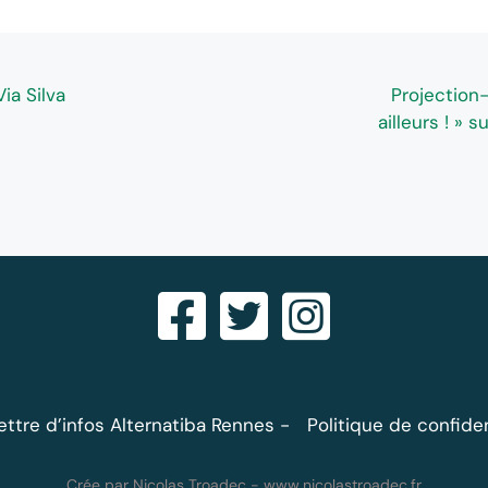
ia Silva
Projection
ailleurs ! »
lettre d’infos Alternatiba Rennes
Politique de confiden
Crée par Nicolas Troadec -
www.nicolastroadec.fr