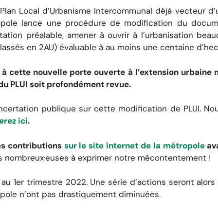
 Plan Local d’Urbanisme Intercommunal déjà vecteur d’
étropole lance une procédure de modification du docum
rtation préalable, amener à ouvrir à l’urbanisation bea
 classés en 2AU) évaluable à au moins une centaine d’hec
 cette nouvelle porte ouverte à l’extension urbaine 
du PLUI soit profondément revue.
ertation publique sur cette modification de PLUI. No
rez ici
.
es contributions
sur le site internet de la métropole
ava
ns nombreux·euses à exprimer notre mécontentement !
 au 1er trimestre 2022. Une série d’actions seront alor
ropole n’ont pas drastiquement diminuées.