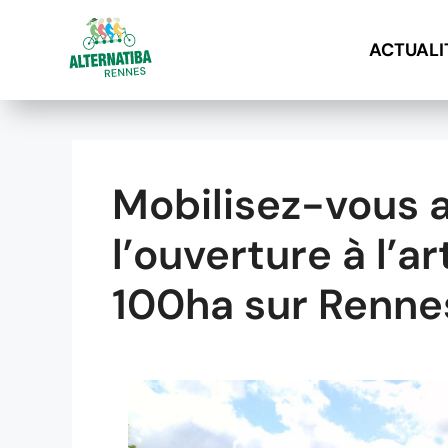
ACTUALI
A
l
l
e
Mobilisez-vous 
r
a
l’ouverture à l’ar
u
c
100ha sur Renne
o
n
t
e
n
u