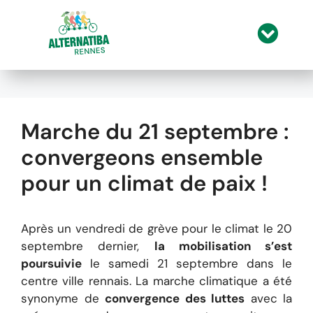
A
l
l
Marche du 21 septembre :
e
r
convergeons ensemble
a
pour un climat de paix !
u
c
o
Après un vendredi de grève pour le climat le 20
n
septembre dernier,
la mobilisation s’est
t
poursuivie
le samedi 21 septembre dans le
e
centre ville rennais. La marche climatique a été
n
synonyme de
convergence des luttes
avec la
u